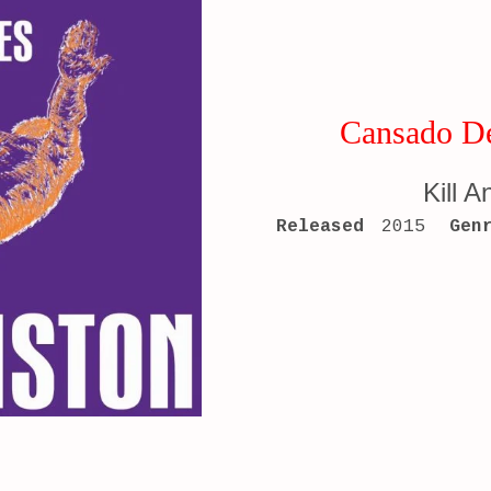
Cansado De
Kill A
RECORD DETAILS
Released
2015
Gen