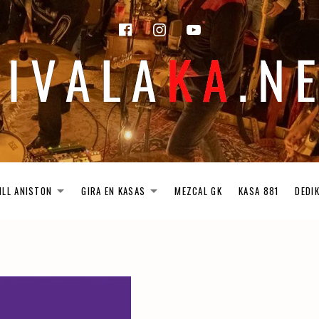
facebook
instagram
Youtube
ILL ANISTON
GIRA EN KASAS
MEZCAL GK
KASA 881
DEDI
EXPAND SUBMENU
EXPAND SUBMENU