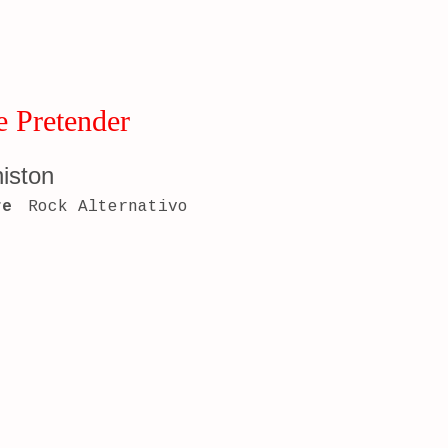
 Pretender
niston
re
Rock Alternativo