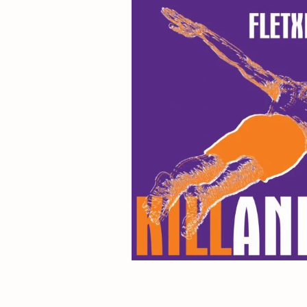
L
A
K
A
.
N