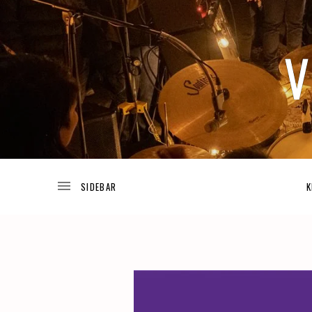
TODA
V
LA
INFORMACIÓN
ACERCA
DE
I
LOS
K
PROYECTOS
DE
JOSUÉ
V
GUIJOSA.
A