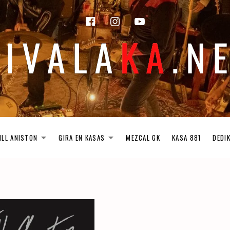
facebook
instagram
Youtube
ILL ANISTON
GIRA EN KASAS
MEZCAL GK
KASA 881
DEDI
EXPAND SUBMENU
EXPAND SUBMENU