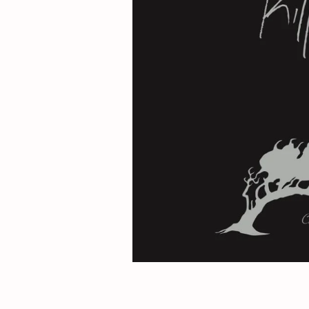
L
A
K
A
.
N