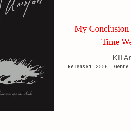
My Conclusion 
Time We
Kill A
RECORD DETAILS
Released
2006
Genre