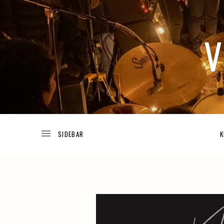
TODA
V
LA
INFORMACIÓN
ACERCA
DE
I
LOS
K
PROYECTOS
DE
JOSUÉ
V
GUIJOSA.
A