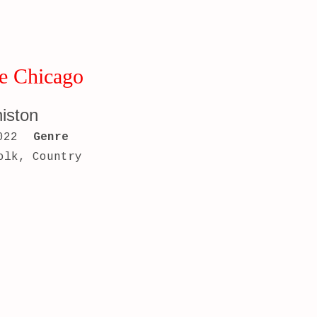
de Chicago
niston
022
Genre
olk, Country