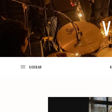
TODA
V
LA
INFORMACIÓN
ACERCA
DE
I
LOS
K
PROYECTOS
DE
JOSUÉ
V
GUIJOSA.
A