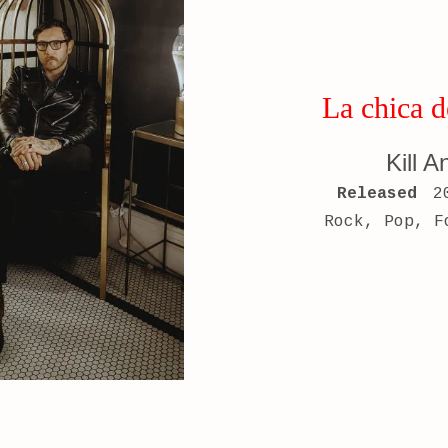
La chica 
Kill A
RECORD DETAILS
Released
2
Rock, Pop, F