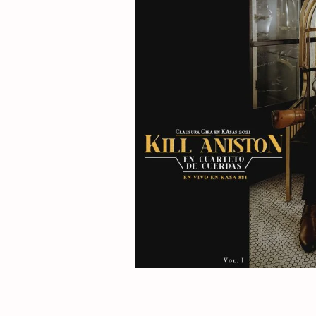
L
A
K
A
.
N