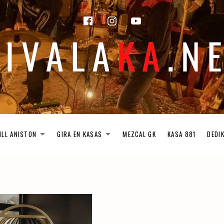
facebook
instagram
Youtube
ILL ANISTON
GIRA EN KASAS
MEZCAL GK
KASA 881
DEDI
EXPAND SUBMENU
EXPAND SUBMENU