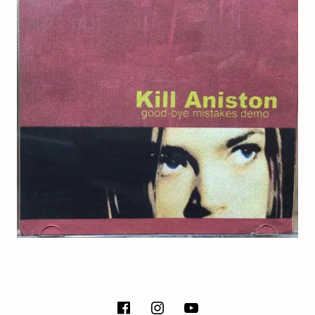
E
T
SOCIAL MEDIA PROFILES
facebook
instagram
Youtube