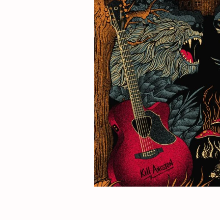
L
A
K
A
.
N