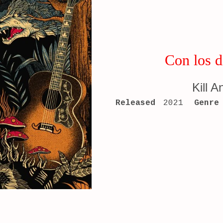
Con los d
Kill A
RECORD DETAILS
Released
2021
Genre