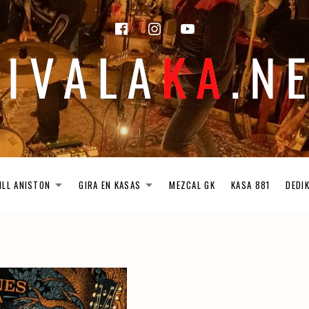
facebook
instagram
Youtube
ILL ANISTON
GIRA EN KASAS
MEZCAL GK
KASA 881
DEDI
EXPAND SUBMENU
EXPAND SUBMENU