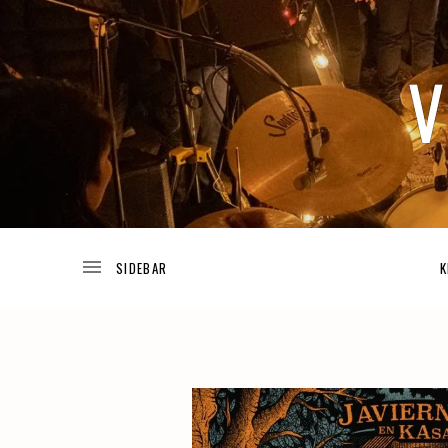
TODA
V
LA
INFORMACIÓN
ACERCA
DE
I
LOS
K
PROYECTOS
DE
JOSUÉ
V
GUIJOSA.
A