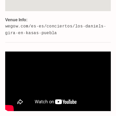
Venue Info
Website:
Address
wegow.com/es-es/conciertos/los-daniels-
PUEBLA
gira-en-kasas-puebla
Locación secreta.
Puebla
,
Pue.
México