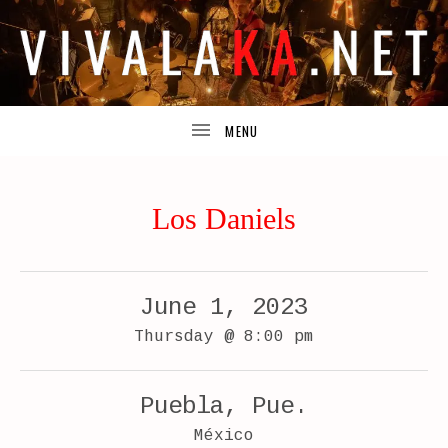
TODA
V
UBMENU
LA
INFORMACIÓN
I
ACERCA
DE
UBMENU
LOS
V
PROYECTOS
DE
A
JOSUÉ
Los Daniels
GUIJOSA.
L
A
June 1, 2023
K
Thursday
@
8:00 pm
A
.
Puebla
,
Pue.
N
México