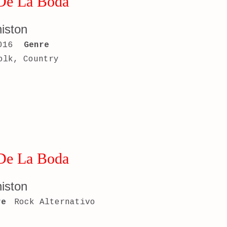
De La Boda
niston
016
Genre
olk, Country
De La Boda
niston
re
Rock Alternativo