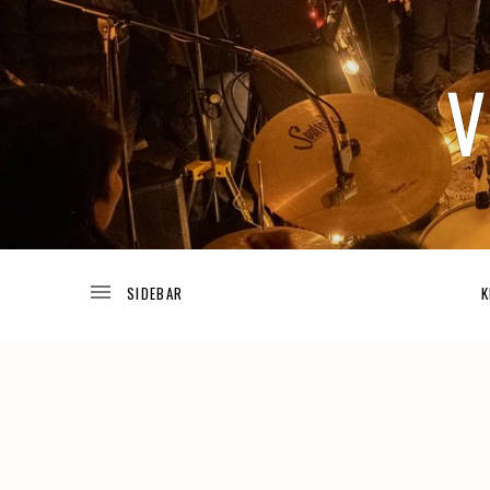
TODA
V
LA
INFORMACIÓN
ACERCA
DE
I
LOS
K
PROYECTOS
DE
JOSUÉ
V
GUIJOSA.
A