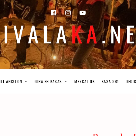
facebook
instagram
Youtube
ILL ANISTON
GIRA EN KASAS
MEZCAL GK
KASA 881
DEDI
EXPAND SUBMENU
EXPAND SUBMENU