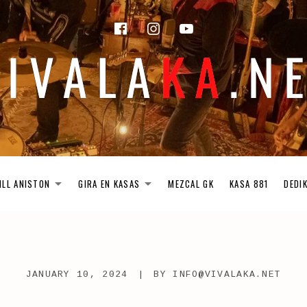
facebook
instagram
Youtube
ILL ANISTON
GIRA EN KASAS
MEZCAL GK
KASA 881
DEDI
EXPAND SUBMENU
EXPAND SUBMENU
JANUARY 10, 2024
BY
INFO@VIVALAKA.NET