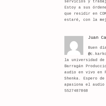
servicios y traba
Estoy a sus órden
que residir en CD
estaré, con la me
Juan C
Buen dí
@c.kark
la universidad de
Barragán Producci
audio en vivo en 
Shenka. Espero de
apasiona el audio
5527487868