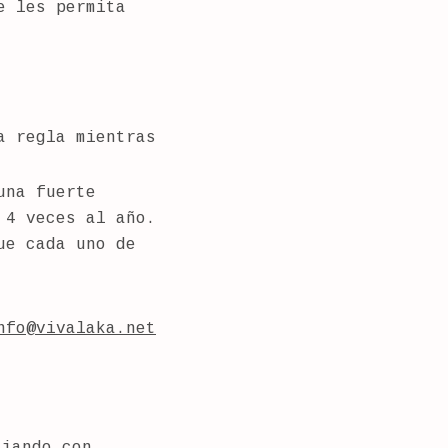
e les permita
a regla mientras
una fuerte
 4 veces al año.
ue cada uno de
nfo@vivalaka.net
ajando con