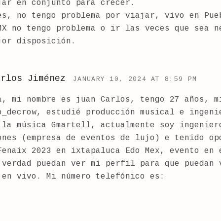
jar en conjunto para crecer.
es, no tengo problema por viajar, vivo en Pue
MX no tengo problema o ir las veces que sea n
jor disposición.
arlos Jiménez
JANUARY 10, 2024 AT 8:59 PM
a, mi nombre es juan Carlos, tengo 27 años, m
o_decrow, estudié producción musical e ingeni
 la música Gmartell, actualmente soy ingenier
ones (empresa de eventos de lujo) e tenido op
Fenaix 2023 en ixtapaluca Edo Mex, evento en 
 verdad puedan ver mi perfil para que puedan 
 en vivo. Mi número telefónico es: