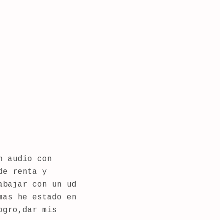
n audio con
de renta y
abajar con un ud
mas he estado en
ogro,dar mis