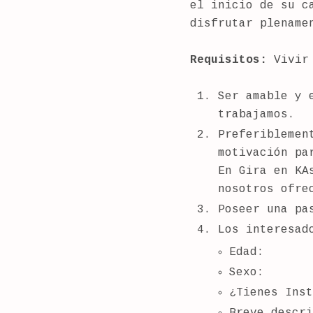
el inicio de su c
disfrutar plename
Requisitos:
Vivir 
Ser amable y 
trabajamos.
Preferiblemen
motivación pa
En Gira en KA
nosotros ofre
Poseer una pa
Los interesad
Edad:
Sexo:
¿Tienes Inst
Breve descri