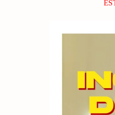
ES
L
A
K
A
.
N