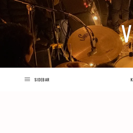
TODA
V
LA
INFORMACIÓN
ACERCA
DE
I
LOS
K
PROYECTOS
DE
JOSUÉ
V
GUIJOSA.
A