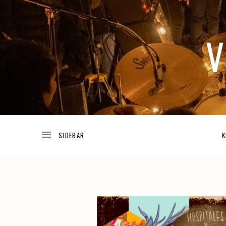
TODA
V
LA
INFORMACIÓN
ACERCA
DE
I
LOS
K
PROYECTOS
DE
JOSUÉ
V
GUIJOSA.
A