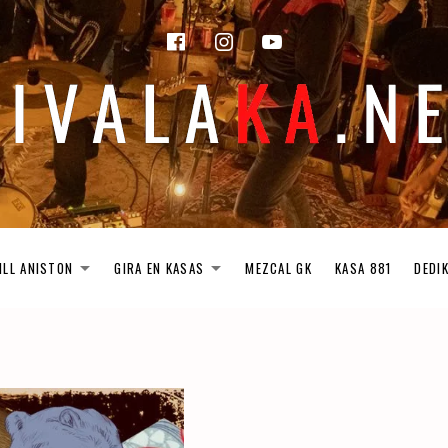
facebook
instagram
Youtube
ILL ANISTON
GIRA EN KASAS
MEZCAL GK
KASA 881
DEDI
EXPAND SUBMENU
EXPAND SUBMENU