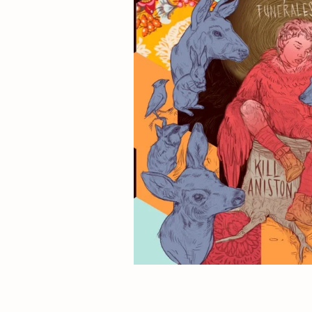
L
A
K
A
.
N