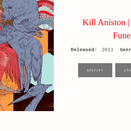
Kill Aniston 
Fune
RECORD DETAILS
Released:
2013
Gen
RECORD LINKS
SPOTIFY
IT