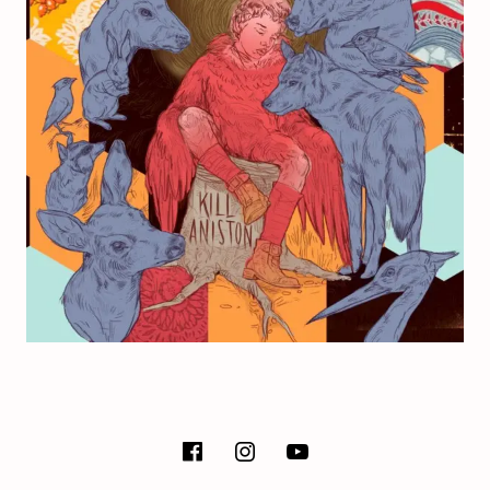
E
T
SOCIAL MEDIA PROFILES
facebook
instagram
Youtube